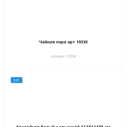
Чайная пара арт 1033К
Артикул: 1033К
ХИТ
Контейнер белый с крышкой 17,5*12,5*5 см