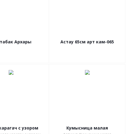
 табак Архары
Астау 65см арт кам-065
карагач с узором
Кумысница малая