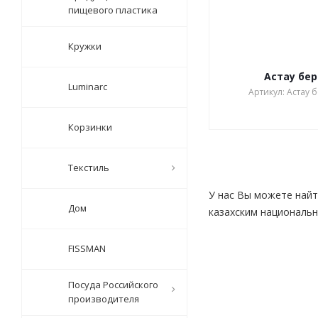
пищевого пластика
Кружки
Астау бер
Luminarc
Артикул: Астау
Корзинки
Текстиль
У нас Вы можете найт
Дом
казахским националь
FISSMAN
Посуда Российского
производителя