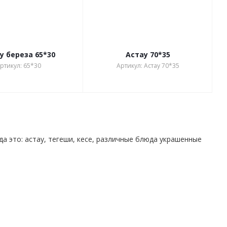
у береза 65*30
Астау 70*35
ртикул: 65*30
Артикул: Астау 70*35
а это: астау, тегеши, кесе, различные блюда украшенные