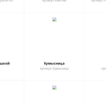
рагач 4.5
Артикул: кам-040
Артикул: 
ышкой
Кумысница
Артикул: Кумысница
Арт