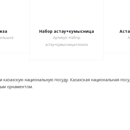
еза
Набор астау+кумысница
Аста
 большое
Артикул: Набор
А
астау+кумысница+пиала
и казахскую национальную посуду. Казахская национальная посуд
ным орнаментом.