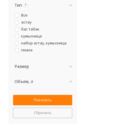
Тип
?
Все
астау
бас табак
кумысница
набор астау, кумысница
пиала
Размер
Объем, л
Сбросить