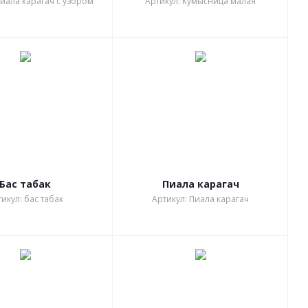
Пиала карагач с узором
Артикул: Кумысница малая
Бас табак
Пиала карагач
икул: бас табак
Артикул: Пиала карагач