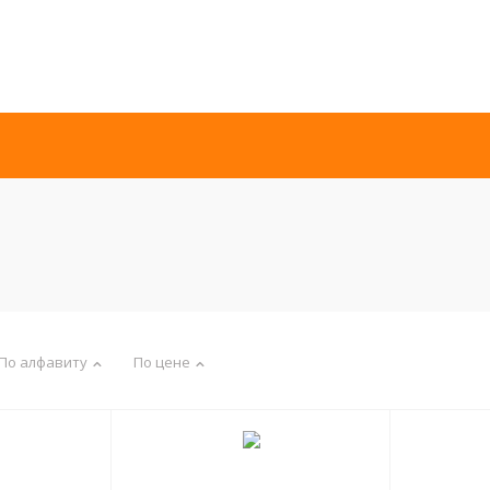
По алфавиту
По цене