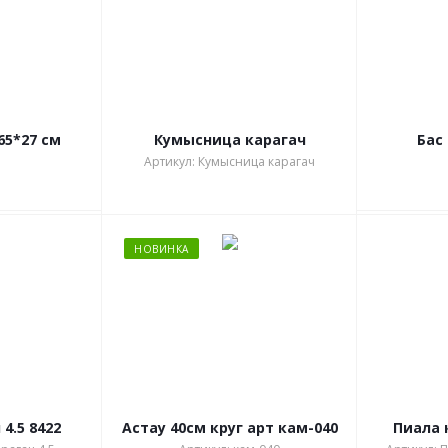
65*27 см
Кумысница карагач
Бас
Артикул: Кумысница карагач
НОВИНКА
4.5 8422
Астау 40см круг арт кам-040
Пиала 