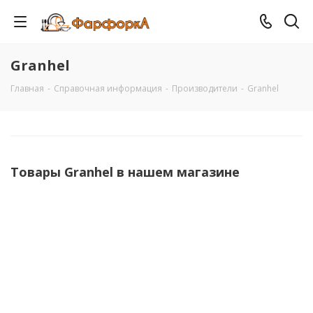
Granhel
Главная
-
Справочная информация
-
Производители
-
Granhel
Товары Granhel в нашем магазине