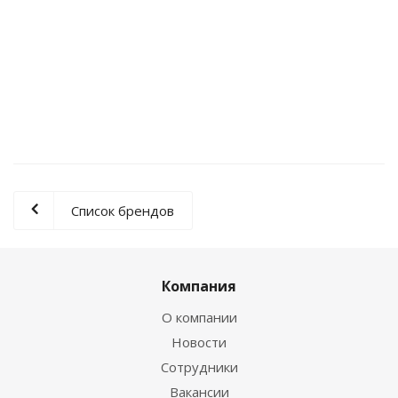
Набор досок + ножи Granhel EcoLine арт CK-
021ST(GR)
Список брендов
Компания
О компании
Новости
Сотрудники
Вакансии