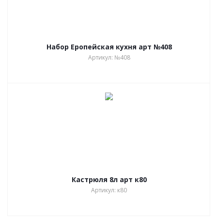
Набор Еропейская кухня арт №408
Артикул: №408
Кастрюля 8л арт к80
Артикул: к80