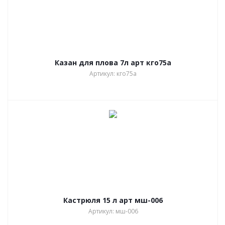
Казан для плова 7л арт кго75а
Артикул: кго75а
Кастрюля 15 л арт мш-006
Артикул: мш-006