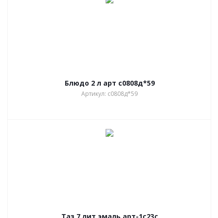
Блюдо 2 л арт с0808д*59
Артикул: с0808д*59
Таз 7 лит эмаль арт-1с23с