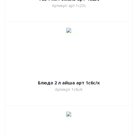
Артикул: арт-1с23с
Блюдо 2 л айша арт 1с6с/к
Артикул: 1с6с/к