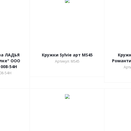
ва ЛАДЬЯ
Кружки Sylvie арт MS45
Кружк
алке" ООО
Романти
Артикул: MS45
1008-54Н
Арт
008-54Н