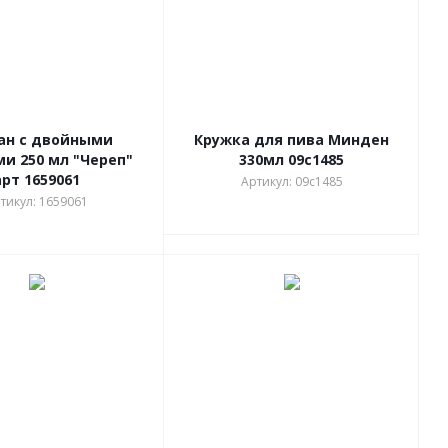
ан с двойными
Кружка для пива Минден
и 250 мл "Череп"
330мл 09с1485
арт 1659061
Артикул: 09с1485
тикул: 1659061