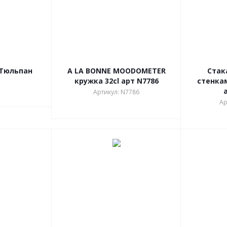
.Тюльпан
A LA BONNE MOODOMETER
Стак
кружка 32cl арт N7786
стенкам
Артикул: N7786
Ар