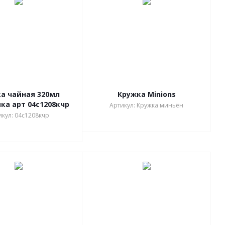
а чайная 320мл
Кружка Minions
ка арт 04с1208кчр
Артикул: Кружка миньён
икул: 04с1208кчр