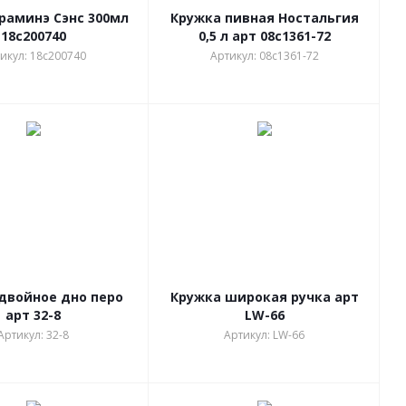
раминэ Сэнс 300мл
Кружка пивная Ностальгия
18с200740
0,5 л арт 08с1361-72
икул: 18с200740
Артикул: 08с1361-72
двойное дно перо
Кружка широкая ручка арт
арт 32-8
LW-66
Артикул: 32-8
Артикул: LW-66