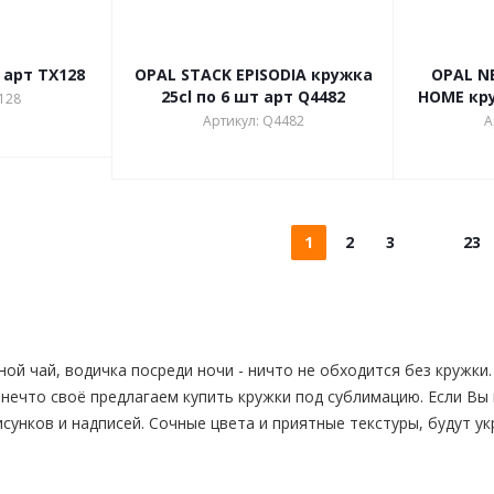
 арт TX128
OPAL STACK EPISODIA кружка
OPAL N
25cl по 6 шт арт Q4482
HOME кру
128
Артикул: Q4482
А
1
2
3
23
ой чай, водичка посреди ночи - ничто не обходится без кружки
нечто своё предлагаем купить кружки под сублимацию. Если Вы 
сунков и надписей. Сочные цвета и приятные текстуры, будут ук