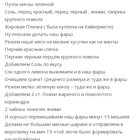
Пучок кинзы зеленой
Соль, перец красный, перец чёрный , яними, паприка
крупного помола
Жировая Пленка ( была куплена на Кайкермете)
Ну поехали делать наш фарш
Режем наше мясо на мелкие кусочки как на манты
Перчим красным слегка
Перчим чёрным перцем крупного помола
Добавляем Соль по вкусу
Сок одного лимона выжимаем и в наш фарш
Очищаем гранат среднего размера и туда же в фарш
Режем мелко зеленую кинзу - туда же в фарш
Добавляем 2 ст. Ложки жареного и помолотого
кориандра
2 чайных ложечек яними
И хорошо перемешиваем наш фарш минут 15 мешаем
Делаем не большие мясные шарики и отправляем в
морозилку на мин 15 чтоб легче было формировать
наши бомбочки