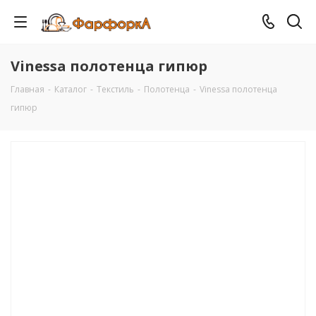
Vinessa полотенца гипюр
Главная
-
Каталог
-
Текстиль
-
Полотенца
-
Vinessa полотенца
гипюр