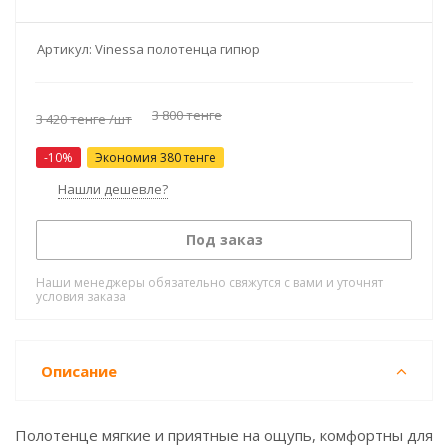
Артикул:
Vinessa полотенца гипюр
3 800
тенге
3 420
тенге
/шт
-
10
%
Экономия
380
тенге
Нашли дешевле?
Под заказ
Наши менеджеры обязательно свяжутся с вами и уточнят
условия заказа
Описание
Полотенце мягкие и приятные на ощупь, комфортны для