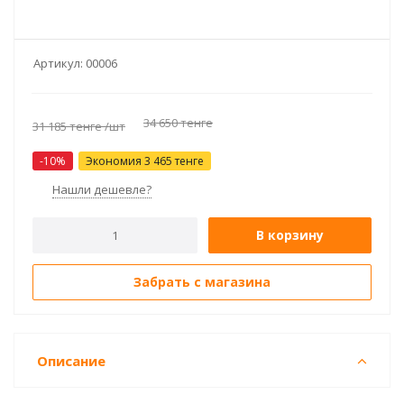
Артикул:
00006
34 650
тенге
31 185
тенге
/шт
-
10
%
Экономия
3 465
тенге
Нашли дешевле?
В корзину
Забрать с магазина
Описание