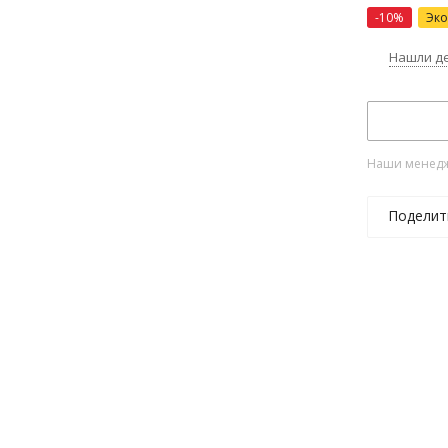
-
10
%
Эк
Нашли д
Наши менедже
Поделит