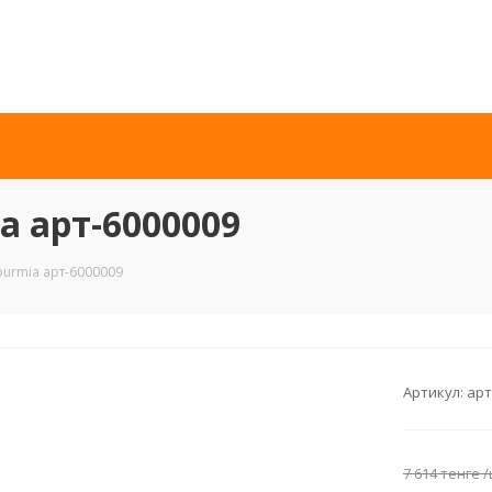
 арт-6000009
urmia арт-6000009
Артикул:
арт
7 614
тенге
/