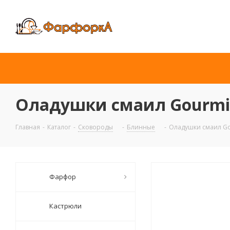
Оладушки смаил Gourmia
Главная
-
Каталог
-
Сковороды
-
Блинные
-
Оладушки смаил Go
Фарфор
Кастрюли