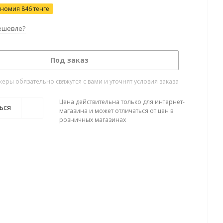
ономия
846
тенге
ешевле?
Под заказ
ры обязательно свяжутся с вами и уточнят условия заказа
Цена действительна только для интернет-
ься
магазина и может отличаться от цен в
розничных магазинах