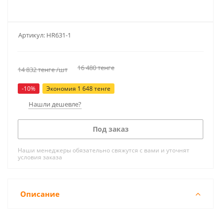
Артикул:
HR631-1
16 480
тенге
14 832
тенге
/шт
-
10
%
Экономия
1 648
тенге
Нашли дешевле?
Под заказ
Наши менеджеры обязательно свяжутся с вами и уточнят
условия заказа
Описание