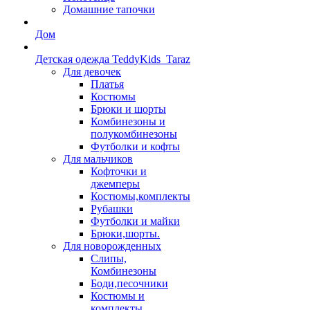
Домашние тапочки
Дом
Детская одежда TeddyKids_Taraz
Для девочек
Платья
Костюмы
Брюки и шорты
Комбинезоны и
полукомбинезоны
Футболки и кофты
Для мальчиков
Кофточки и
джемперы
Костюмы,комплекты
Рубашки
Футболки и майки
Брюки,шорты.
Для новорожденных
Слипы,
Комбинезоны
Боди,песочники
Костюмы и
комплекты