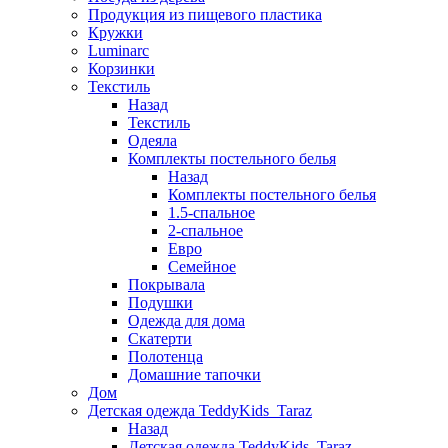
Продукция из пищевого пластика
Кружки
Luminarc
Корзинки
Текстиль
Назад
Текстиль
Одеяла
Комплекты постельного белья
Назад
Комплекты постельного белья
1.5-спальное
2-спальное
Евро
Семейное
Покрывала
Подушки
Одежда для дома
Скатерти
Полотенца
Домашние тапочки
Дом
Детская одежда TeddyKids_Taraz
Назад
Детская одежда TeddyKids_Taraz