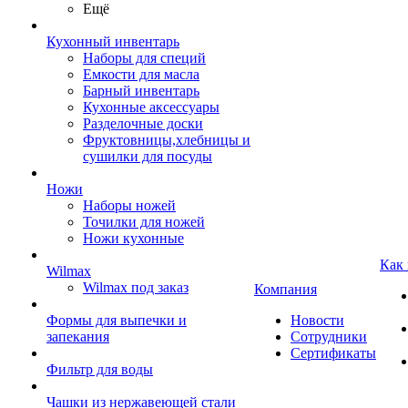
Ещё
Кухонный инвентарь
Наборы для специй
Емкости для масла
Барный инвентарь
Кухонные аксессуары
Разделочные доски
Фруктовницы,хлебницы и
сушилки для посуды
Ножи
Наборы ножей
Точилки для ножей
Ножи кухонные
Как
Wilmax
Wilmax под заказ
Компания
Формы для выпечки и
Новости
запекания
Сотрудники
Сертификаты
Фильтр для воды
Чашки из нержавеющей стали