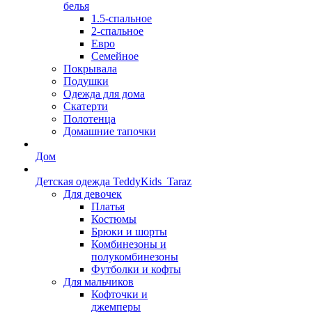
белья
1.5-спальное
2-спальное
Евро
Семейное
Покрывала
Подушки
Одежда для дома
Скатерти
Полотенца
Домашние тапочки
Дом
Детская одежда TeddyKids_Taraz
Для девочек
Платья
Костюмы
Брюки и шорты
Комбинезоны и
полукомбинезоны
Футболки и кофты
Для мальчиков
Кофточки и
джемперы