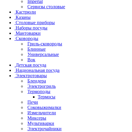
Imperial
Сервизы столовые
Кастрюли
Казаны
Столовые приборы
Наборы посуды
Мантоварки
Сковороды
Гриль-сковороды
Блинные
Универсальные
Вок
Детская посуда
Национальная посуда
Электротовары
Блендера
Электрогриль
Термоподы
Термосы
Печи
Соковыжималки
Измельчители
Миксеры
Мультиварки
Электрочайники