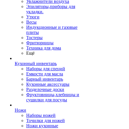
Увлажнители воздуха
Эпиляторы,приборы для
укладки.
Утюги
Весы
Индукционные и газовые
плиты
Тостеры
Фритюрницы
Техника для дома
Ещё
Кухонный инвентарь
Наборы для специй
Емкости для масла
Барный инвентарь
Кухонные аксессуары
Разделочные доски
Фруктовницы,хлебницы и
сушилки для посуды
Ножи
Наборы ножей
Точилки для ножей
Ножи кухонные