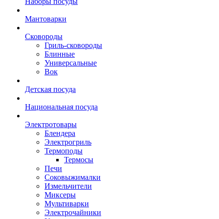
Наборы посуды
Мантоварки
Сковороды
Гриль-сковороды
Блинные
Универсальные
Вок
Детская посуда
Национальная посуда
Электротовары
Блендера
Электрогриль
Термоподы
Термосы
Печи
Соковыжималки
Измельчители
Миксеры
Мультиварки
Электрочайники