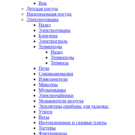
Вок
Детская посуда
Национальная посуда
Электротовары
Назад
Электротовары
Блендера
Электрогриль
Термоподы
Назад
Термоподы
Термосы
Печи
Соковыжималки
Измельчители
Миксеры
Мультиварки
Электрочайники
Увлажнители воздуха
Эпиляторы,приборы для укладки.
Утюги
Весы
Индукционные и газовые плиты
Тостеры
Фритюрницы