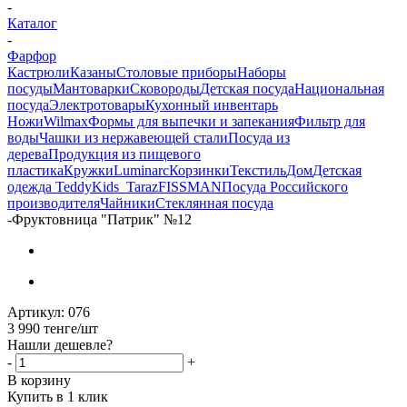
-
Каталог
-
Фарфор
Кастрюли
Казаны
Столовые приборы
Наборы
посуды
Мантоварки
Сковороды
Детская посуда
Национальная
посуда
Электротовары
Кухонный инвентарь
Ножи
Wilmax
Формы для выпечки и запекания
Фильтр для
воды
Чашки из нержавеющей стали
Посуда из
дерева
Продукция из пищевого
пластика
Кружки
Luminarc
Корзинки
Текстиль
Дом
Детская
одежда TeddyKids_Taraz
FISSMAN
Посуда Российского
производителя
Чайники
Стеклянная посуда
-
Фруктовница "Патрик" №12
Артикул:
076
3 990
тенге
/шт
Нашли дешевле?
-
+
В корзину
Купить в 1 клик