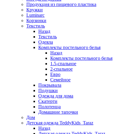
Продукция из пищевого пластика
Кружки
Luminarc
Корзинки
Текстиль
Назад
Текстиль
Одеяла
Комплекты постельного белья
Назад
Комплекты постельного белья
1.5-спальное
2-спальное
Евро
Семейное
Покрывала
Подушки
Одежда для дома
Скатерти
Полотенца
Домашние тапочки
Дом
Детская одежда TeddyKids_Taraz
Назад
Детская одежда TeddyKids_Taraz