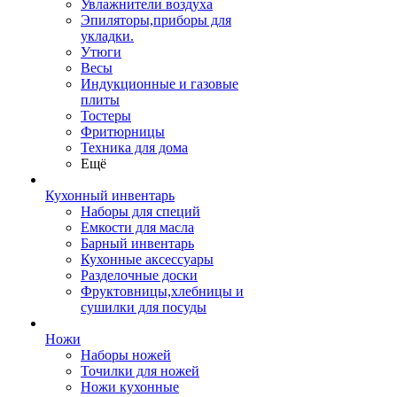
Увлажнители воздуха
Эпиляторы,приборы для
укладки.
Утюги
Весы
Индукционные и газовые
плиты
Тостеры
Фритюрницы
Техника для дома
Ещё
Кухонный инвентарь
Наборы для специй
Емкости для масла
Барный инвентарь
Кухонные аксессуары
Разделочные доски
Фруктовницы,хлебницы и
сушилки для посуды
Ножи
Наборы ножей
Точилки для ножей
Ножи кухонные