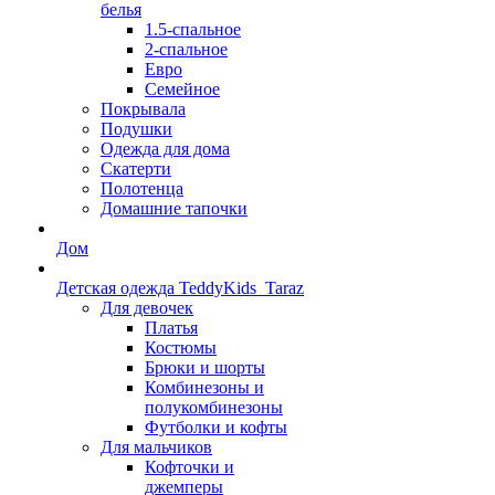
белья
1.5-спальное
2-спальное
Евро
Семейное
Покрывала
Подушки
Одежда для дома
Скатерти
Полотенца
Домашние тапочки
Дом
Детская одежда TeddyKids_Taraz
Для девочек
Платья
Костюмы
Брюки и шорты
Комбинезоны и
полукомбинезоны
Футболки и кофты
Для мальчиков
Кофточки и
джемперы