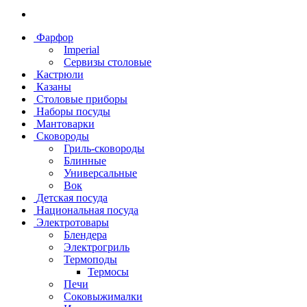
Фарфор
Imperial
Сервизы столовые
Кастрюли
Казаны
Столовые приборы
Наборы посуды
Мантоварки
Сковороды
Гриль-сковороды
Блинные
Универсальные
Вок
Детская посуда
Национальная посуда
Электротовары
Блендера
Электрогриль
Термоподы
Термосы
Печи
Соковыжималки