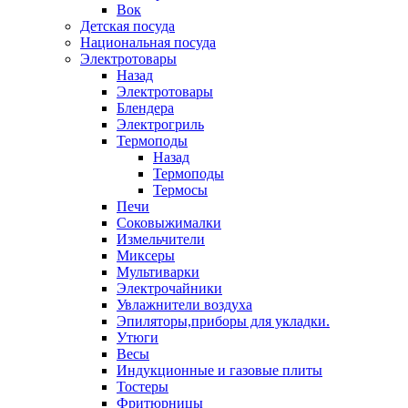
Вок
Детская посуда
Национальная посуда
Электротовары
Назад
Электротовары
Блендера
Электрогриль
Термоподы
Назад
Термоподы
Термосы
Печи
Соковыжималки
Измельчители
Миксеры
Мультиварки
Электрочайники
Увлажнители воздуха
Эпиляторы,приборы для укладки.
Утюги
Весы
Индукционные и газовые плиты
Тостеры
Фритюрницы