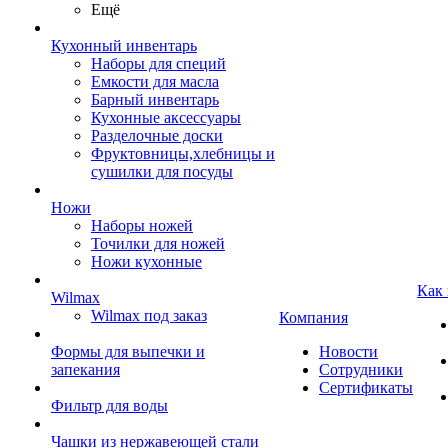
Ещё
Кухонный инвентарь
Наборы для специй
Емкости для масла
Барный инвентарь
Кухонные аксессуары
Разделочные доски
Фруктовницы,хлебницы и
сушилки для посуды
Ножи
Наборы ножей
Точилки для ножей
Ножи кухонные
Как
Wilmax
Wilmax под заказ
Компания
Формы для выпечки и
Новости
запекания
Сотрудники
Сертификаты
Фильтр для воды
Чашки из нержавеющей стали