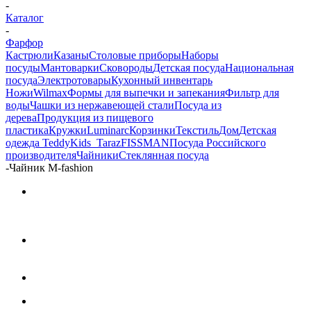
-
Каталог
-
Фарфор
Кастрюли
Казаны
Столовые приборы
Наборы
посуды
Мантоварки
Сковороды
Детская посуда
Национальная
посуда
Электротовары
Кухонный инвентарь
Ножи
Wilmax
Формы для выпечки и запекания
Фильтр для
воды
Чашки из нержавеющей стали
Посуда из
дерева
Продукция из пищевого
пластика
Кружки
Luminarc
Корзинки
Текстиль
Дом
Детская
одежда TeddyKids_Taraz
FISSMAN
Посуда Российского
производителя
Чайники
Стеклянная посуда
-
Чайник M-fashion