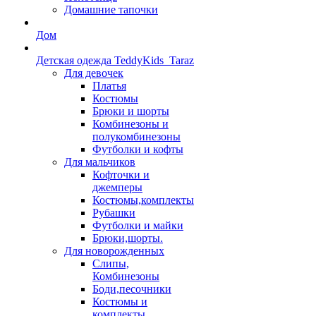
Домашние тапочки
Дом
Детская одежда TeddyKids_Taraz
Для девочек
Платья
Костюмы
Брюки и шорты
Комбинезоны и
полукомбинезоны
Футболки и кофты
Для мальчиков
Кофточки и
джемперы
Костюмы,комплекты
Рубашки
Футболки и майки
Брюки,шорты.
Для новорожденных
Слипы,
Комбинезоны
Боди,песочники
Костюмы и
комплекты