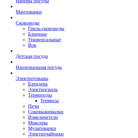
Наборы посуды
Мантоварки
Сковороды
Гриль-сковороды
Блинные
Универсальные
Вок
Детская посуда
Национальная посуда
Электротовары
Блендера
Электрогриль
Термоподы
Термосы
Печи
Соковыжималки
Измельчители
Миксеры
Мультиварки
Электрочайники