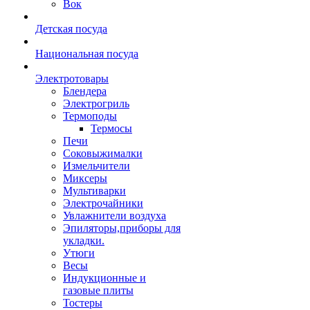
Вок
Детская посуда
Национальная посуда
Электротовары
Блендера
Электрогриль
Термоподы
Термосы
Печи
Соковыжималки
Измельчители
Миксеры
Мультиварки
Электрочайники
Увлажнители воздуха
Эпиляторы,приборы для
укладки.
Утюги
Весы
Индукционные и
газовые плиты
Тостеры