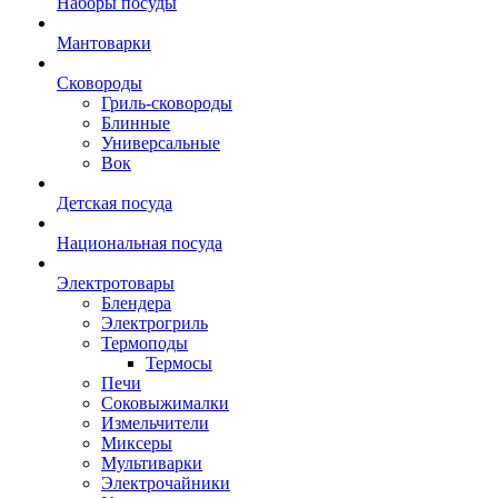
Наборы посуды
Мантоварки
Сковороды
Гриль-сковороды
Блинные
Универсальные
Вок
Детская посуда
Национальная посуда
Электротовары
Блендера
Электрогриль
Термоподы
Термосы
Печи
Соковыжималки
Измельчители
Миксеры
Мультиварки
Электрочайники