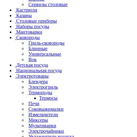
Сервизы столовые
Кастрюли
Казаны
Столовые приборы
Наборы посуды
Мантоварки
Сковороды
Гриль-сковороды
Блинные
Универсальные
Вок
Детская посуда
Национальная посуда
Электротовары
Блендера
Электрогриль
Термоподы
Термосы
Печи
Соковыжималки
Измельчители
Миксеры
Мультиварки
Электрочайники
Увлажнители воздуха