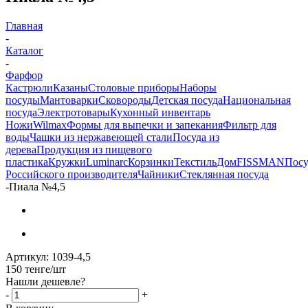
Главная
-
Каталог
-
Фарфор
Кастрюли
Казаны
Столовые приборы
Наборы
посуды
Мантоварки
Сковороды
Детская посуда
Национальная
посуда
Электротовары
Кухонный инвентарь
Ножи
Wilmax
Формы для выпечки и запекания
Фильтр для
воды
Чашки из нержавеющей стали
Посуда из
дерева
Продукция из пищевого
пластика
Кружки
Luminarc
Корзинки
Текстиль
Дом
FISSMAN
Посу
Российского производителя
Чайники
Стеклянная посуда
-
Пиала №4,5
Артикул:
1039-4,5
150
тенге
/шт
Нашли дешевле?
-
+