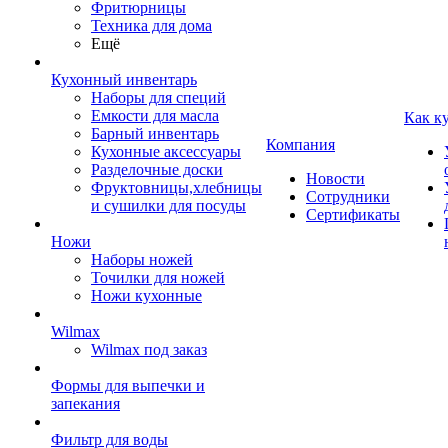
Фритюрницы
Техника для дома
Ещё
Кухонный инвентарь
Наборы для специй
Емкости для масла
Как к
Барный инвентарь
Компания
Кухонные аксессуары
Разделочные доски
Новости
Фруктовницы,хлебницы
Сотрудники
и сушилки для посуды
Сертификаты
Ножи
Наборы ножей
Точилки для ножей
Ножи кухонные
Wilmax
Wilmax под заказ
Формы для выпечки и
запекания
Фильтр для воды