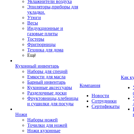
Увлажнители воздуха
Эпиляторы,приборы для
укладки.
Утюги
Весы
Индукционные и
газовые плиты
Тостеры
Фритюрницы
Техника для дома
Ещё
Кухонный инвентарь
Наборы для специй
Емкости для масла
Как к
Барный инвентарь
Компания
Кухонные аксессуары
Разделочные доски
Новости
Фруктовницы,хлебницы
Сотрудники
и сушилки для посуды
Сертификаты
Ножи
Наборы ножей
Точилки для ножей
Ножи кухонные