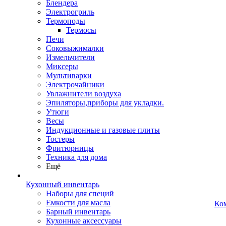
Блендера
Электрогриль
Термоподы
Термосы
Печи
Соковыжималки
Измельчители
Миксеры
Мультиварки
Электрочайники
Увлажнители воздуха
Эпиляторы,приборы для укладки.
Утюги
Весы
Индукционные и газовые плиты
Тостеры
Фритюрницы
Техника для дома
Ещё
Кухонный инвентарь
Наборы для специй
Емкости для масла
Ко
Барный инвентарь
Кухонные аксессуары