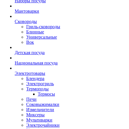
Наборы посуды
Мантоварки
Сковороды
Гриль-сковороды
Блинные
Универсальные
Вок
Детская посуда
Национальная посуда
Электротовары
Блендера
Электрогриль
Термоподы
Термосы
Печи
Соковыжималки
Измельчители
Миксеры
Мультиварки
Электрочайники