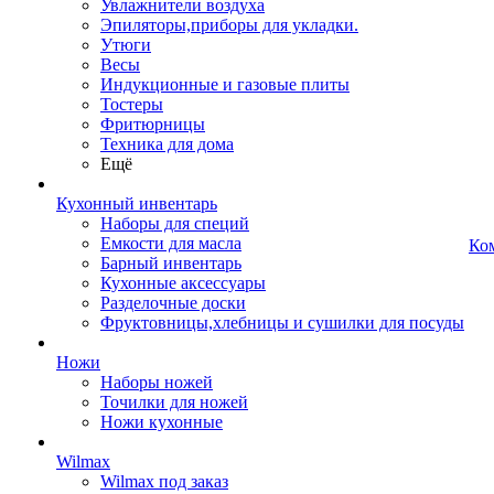
Увлажнители воздуха
Эпиляторы,приборы для укладки.
Утюги
Весы
Индукционные и газовые плиты
Тостеры
Фритюрницы
Техника для дома
Ещё
Кухонный инвентарь
Наборы для специй
Емкости для масла
Ко
Барный инвентарь
Кухонные аксессуары
Разделочные доски
Фруктовницы,хлебницы и сушилки для посуды
Ножи
Наборы ножей
Точилки для ножей
Ножи кухонные
Wilmax
Wilmax под заказ