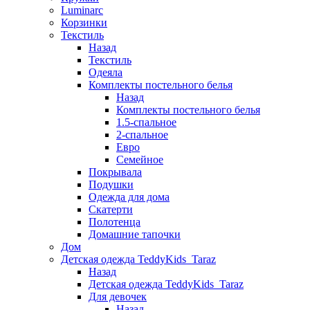
Luminarc
Корзинки
Текстиль
Назад
Текстиль
Одеяла
Комплекты постельного белья
Назад
Комплекты постельного белья
1.5-спальное
2-спальное
Евро
Семейное
Покрывала
Подушки
Одежда для дома
Скатерти
Полотенца
Домашние тапочки
Дом
Детская одежда TeddyKids_Taraz
Назад
Детская одежда TeddyKids_Taraz
Для девочек
Назад