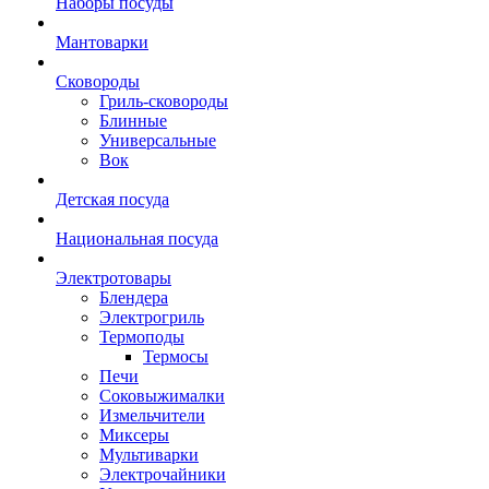
Наборы посуды
Мантоварки
Сковороды
Гриль-сковороды
Блинные
Универсальные
Вок
Детская посуда
Национальная посуда
Электротовары
Блендера
Электрогриль
Термоподы
Термосы
Печи
Соковыжималки
Измельчители
Миксеры
Мультиварки
Электрочайники