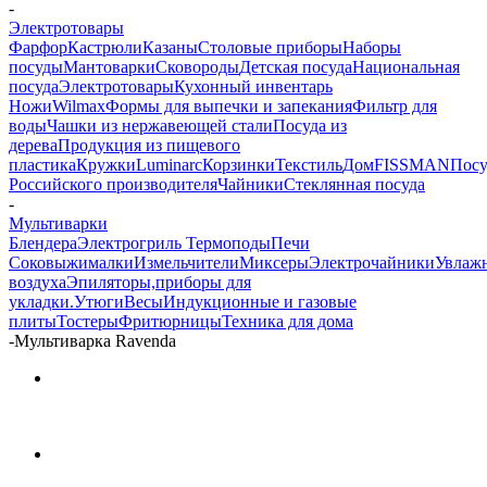
-
Электротовары
Фарфор
Кастрюли
Казаны
Столовые приборы
Наборы
посуды
Мантоварки
Сковороды
Детская посуда
Национальная
посуда
Электротовары
Кухонный инвентарь
Ножи
Wilmax
Формы для выпечки и запекания
Фильтр для
воды
Чашки из нержавеющей стали
Посуда из
дерева
Продукция из пищевого
пластика
Кружки
Luminarc
Корзинки
Текстиль
Дом
FISSMAN
Посу
Российского производителя
Чайники
Стеклянная посуда
-
Мультиварки
Блендера
Электрогриль
Термоподы
Печи
Соковыжималки
Измельчители
Миксеры
Электрочайники
Увлаж
воздуха
Эпиляторы,приборы для
укладки.
Утюги
Весы
Индукционные и газовые
плиты
Тостеры
Фритюрницы
Техника для дома
-
Мультиварка Ravenda