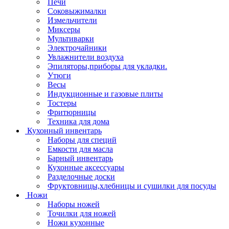
Печи
Соковыжималки
Измельчители
Миксеры
Мультиварки
Электрочайники
Увлажнители воздуха
Эпиляторы,приборы для укладки.
Утюги
Весы
Индукционные и газовые плиты
Тостеры
Фритюрницы
Техника для дома
Кухонный инвентарь
Наборы для специй
Емкости для масла
Барный инвентарь
Кухонные аксессуары
Разделочные доски
Фруктовницы,хлебницы и сушилки для посуды
Ножи
Наборы ножей
Точилки для ножей
Ножи кухонные