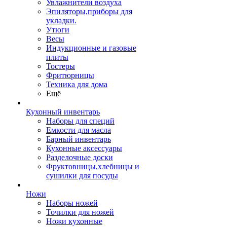
Увлажнители воздуха
Эпиляторы,приборы для
укладки.
Утюги
Весы
Индукционные и газовые
плиты
Тостеры
Фритюрницы
Техника для дома
Ещё
Кухонный инвентарь
Наборы для специй
Емкости для масла
Барный инвентарь
Кухонные аксессуары
Разделочные доски
Фруктовницы,хлебницы и
сушилки для посуды
Ножи
Наборы ножей
Точилки для ножей
Ножи кухонные