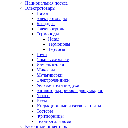
Национальная посуда
Электротовары
Назад
Электротовары
Блендера
Электрогриль
Термоподы
Назад
Термоподы
Термосы
Печи
Соковыжималки
Измельчители
Миксеры
Мультиварки
Электрочайники
Увлажнители воздуха
Эпиляторы,приборы для укладки.
Утюги
Весы
Индукционные и газовые плиты
Тостеры
Фритюрницы
Техника для дома
Кухонный инвентарь