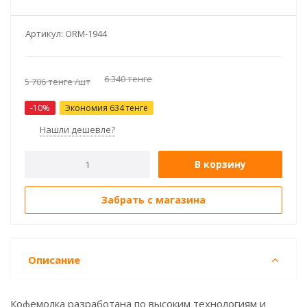
Артикул:
ORM-1944
6 340
тенге
5 706
тенге
/шт
-
10
%
Экономия
634
тенге
Нашли дешевле?
В корзину
Забрать с магазина
Описание
Кофемолка разработана по высоким технологиям и