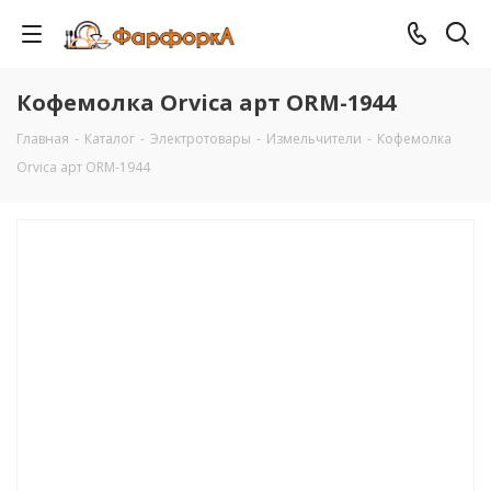
Кофемолка Orvica арт ORM-1944
Главная
-
Каталог
-
Электротовары
-
Измельчители
-
Кофемолка
Orvica арт ORM-1944