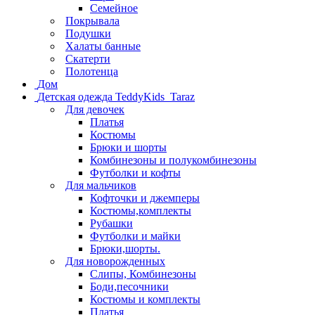
Семейное
Покрывала
Подушки
Халаты банные
Скатерти
Полотенца
Дом
Детская одежда TeddyKids_Taraz
Для девочек
Платья
Костюмы
Брюки и шорты
Комбинезоны и полукомбинезоны
Футболки и кофты
Для мальчиков
Кофточки и джемперы
Костюмы,комплекты
Рубашки
Футболки и майки
Брюки,шорты.
Для новорожденных
Слипы, Комбинезоны
Боди,песочники
Костюмы и комплекты
Платья