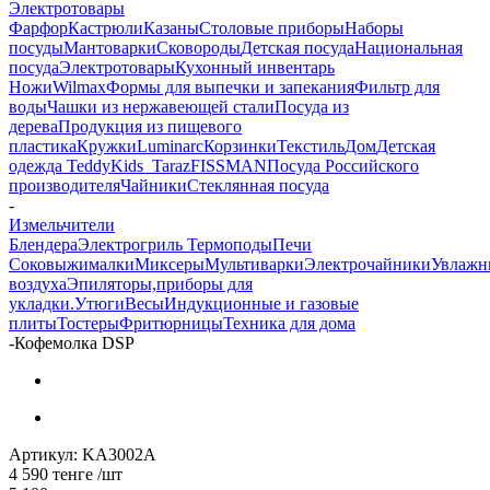
Электротовары
Фарфор
Кастрюли
Казаны
Столовые приборы
Наборы
посуды
Мантоварки
Сковороды
Детская посуда
Национальная
посуда
Электротовары
Кухонный инвентарь
Ножи
Wilmax
Формы для выпечки и запекания
Фильтр для
воды
Чашки из нержавеющей стали
Посуда из
дерева
Продукция из пищевого
пластика
Кружки
Luminarc
Корзинки
Текстиль
Дом
Детская
одежда TeddyKids_Taraz
FISSMAN
Посуда Российского
производителя
Чайники
Стеклянная посуда
-
Измельчители
Блендера
Электрогриль
Термоподы
Печи
Соковыжималки
Миксеры
Мультиварки
Электрочайники
Увлажн
воздуха
Эпиляторы,приборы для
укладки.
Утюги
Весы
Индукционные и газовые
плиты
Тостеры
Фритюрницы
Техника для дома
-
Кофемолка DSP
Артикул:
KA3002A
4 590
тенге
/шт