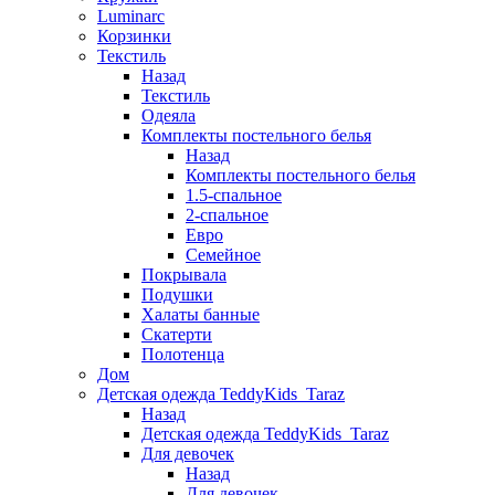
Luminarc
Корзинки
Текстиль
Назад
Текстиль
Одеяла
Комплекты постельного белья
Назад
Комплекты постельного белья
1.5-спальное
2-спальное
Евро
Семейное
Покрывала
Подушки
Халаты банные
Скатерти
Полотенца
Дом
Детская одежда TeddyKids_Taraz
Назад
Детская одежда TeddyKids_Taraz
Для девочек
Назад
Для девочек