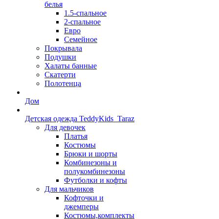
белья
1.5-спальное
2-спальное
Евро
Семейное
Покрывала
Подушки
Халаты банные
Скатерти
Полотенца
Дом
Детская одежда TeddyKids_Taraz
Для девочек
Платья
Костюмы
Брюки и шорты
Комбинезоны и
полукомбинезоны
Футболки и кофты
Для мальчиков
Кофточки и
джемперы
Костюмы,комплекты