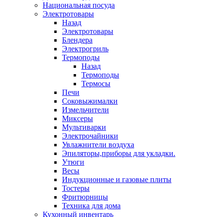
Национальная посуда
Электротовары
Назад
Электротовары
Блендера
Электрогриль
Термоподы
Назад
Термоподы
Термосы
Печи
Соковыжималки
Измельчители
Миксеры
Мультиварки
Электрочайники
Увлажнители воздуха
Эпиляторы,приборы для укладки.
Утюги
Весы
Индукционные и газовые плиты
Тостеры
Фритюрницы
Техника для дома
Кухонный инвентарь