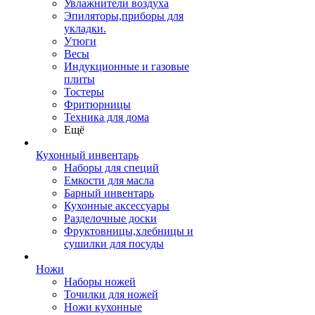
Увлажнители воздуха
Эпиляторы,приборы для
укладки.
Утюги
Весы
Индукционные и газовые
плиты
Тостеры
Фритюрницы
Техника для дома
Ещё
Кухонный инвентарь
Наборы для специй
Емкости для масла
Барный инвентарь
Кухонные аксессуары
Разделочные доски
Фруктовницы,хлебницы и
сушилки для посуды
Ножи
Наборы ножей
Точилки для ножей
Ножи кухонные