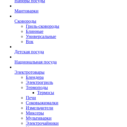
Наборы посуды
Мантоварки
Сковороды
Гриль-сковороды
Блинные
Универсальные
Вок
Детская посуда
Национальная посуда
Электротовары
Блендера
Электрогриль
Термоподы
Термосы
Печи
Соковыжималки
Измельчители
Миксеры
Мультиварки
Электрочайники