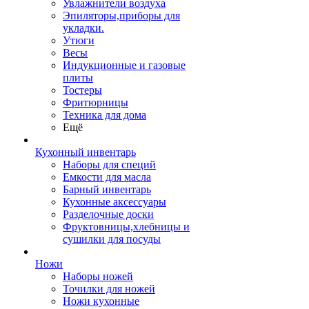
Увлажнители воздуха
Эпиляторы,приборы для
укладки.
Утюги
Весы
Индукционные и газовые
плиты
Тостеры
Фритюрницы
Техника для дома
Ещё
Кухонный инвентарь
Наборы для специй
Емкости для масла
Барный инвентарь
Кухонные аксессуары
Разделочные доски
Фруктовницы,хлебницы и
сушилки для посуды
Ножи
Наборы ножей
Точилки для ножей
Ножи кухонные