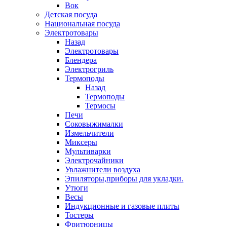
Вок
Детская посуда
Национальная посуда
Электротовары
Назад
Электротовары
Блендера
Электрогриль
Термоподы
Назад
Термоподы
Термосы
Печи
Соковыжималки
Измельчители
Миксеры
Мультиварки
Электрочайники
Увлажнители воздуха
Эпиляторы,приборы для укладки.
Утюги
Весы
Индукционные и газовые плиты
Тостеры
Фритюрницы