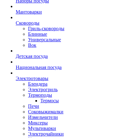
Наборы посуды
Мантоварки
Сковороды
Гриль-сковороды
Блинные
Универсальные
Вок
Детская посуда
Национальная посуда
Электротовары
Блендера
Электрогриль
Термоподы
Термосы
Печи
Соковыжималки
Измельчители
Миксеры
Мультиварки
Электрочайники