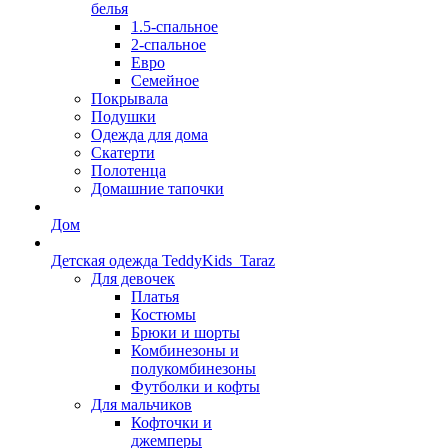
белья
1.5-спальное
2-спальное
Евро
Семейное
Покрывала
Подушки
Одежда для дома
Скатерти
Полотенца
Домашние тапочки
Дом
Детская одежда TeddyKids_Taraz
Для девочек
Платья
Костюмы
Брюки и шорты
Комбинезоны и
полукомбинезоны
Футболки и кофты
Для мальчиков
Кофточки и
джемперы