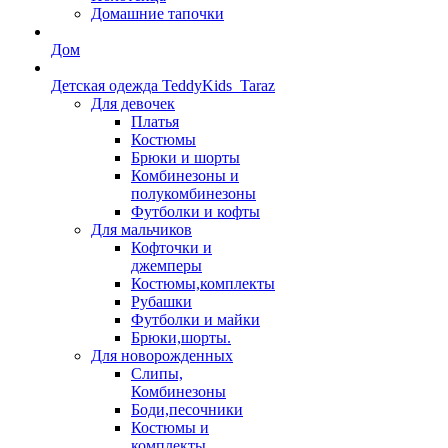
Домашние тапочки
Дом
Детская одежда TeddyKids_Taraz
Для девочек
Платья
Костюмы
Брюки и шорты
Комбинезоны и
полукомбинезоны
Футболки и кофты
Для мальчиков
Кофточки и
джемперы
Костюмы,комплекты
Рубашки
Футболки и майки
Брюки,шорты.
Для новорожденных
Слипы,
Комбинезоны
Боди,песочники
Костюмы и
комплекты