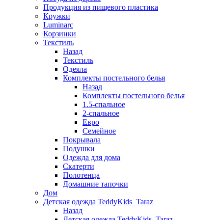
Продукция из пищевого пластика
Кружки
Luminarc
Корзинки
Текстиль
Назад
Текстиль
Одеяла
Комплекты постельного белья
Назад
Комплекты постельного белья
1.5-спальное
2-спальное
Евро
Семейное
Покрывала
Подушки
Одежда для дома
Скатерти
Полотенца
Домашние тапочки
Дом
Детская одежда TeddyKids_Taraz
Назад
Детская одежда TeddyKids_Taraz