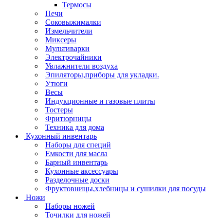
Термосы
Печи
Соковыжималки
Измельчители
Миксеры
Мультиварки
Электрочайники
Увлажнители воздуха
Эпиляторы,приборы для укладки.
Утюги
Весы
Индукционные и газовые плиты
Тостеры
Фритюрницы
Техника для дома
Кухонный инвентарь
Наборы для специй
Емкости для масла
Барный инвентарь
Кухонные аксессуары
Разделочные доски
Фруктовницы,хлебницы и сушилки для посуды
Ножи
Наборы ножей
Точилки для ножей