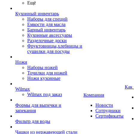
Ещё
Кухонный инвентарь
Наборы для специй
Емкости для масла
Барный инвентарь
Кухонные аксессуары
Разделочные доски
Фруктовницы,хлебницы и
сушилки для посуды
Ножи
Наборы ножей
Точилки для ножей
Ножи кухонные
Как
Wilmax
Wilmax под заказ
Компания
Формы для выпечки и
Новости
запекания
Сотрудники
Сертификаты
Фильтр для воды
Чашки из нержавеющей стали