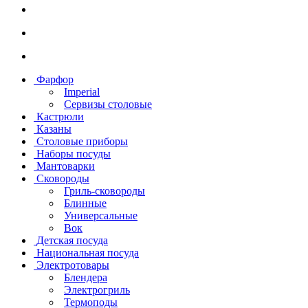
Фарфор
Imperial
Сервизы столовые
Кастрюли
Казаны
Столовые приборы
Наборы посуды
Мантоварки
Сковороды
Гриль-сковороды
Блинные
Универсальные
Вок
Детская посуда
Национальная посуда
Электротовары
Блендера
Электрогриль
Термоподы