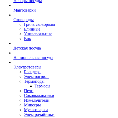
Наборы посуды
Мантоварки
Сковороды
Гриль-сковороды
Блинные
Универсальные
Вок
Детская посуда
Национальная посуда
Электротовары
Блендера
Электрогриль
Термоподы
Термосы
Печи
Соковыжималки
Измельчители
Миксеры
Мультиварки
Электрочайники