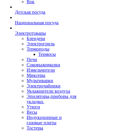
Вок
Детская посуда
Национальная посуда
Электротовары
Блендера
Электрогриль
Термоподы
Термосы
Печи
Соковыжималки
Измельчители
Миксеры
Мультиварки
Электрочайники
Увлажнители воздуха
Эпиляторы,приборы для
укладки.
Утюги
Весы
Индукционные и
газовые плиты
Тостеры