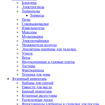
Блендера
Электрогриль
Термоподы
Термосы
Печи
Соковыжималки
Измельчители
Миксеры
Мультиварки
Электрочайники
Увлажнители воздуха
Эпиляторы,приборы для укладки.
Утюги
Весы
Индукционные и газовые плиты
Тостеры
Фритюрницы
Техника для дома
Кухонный инвентарь
Наборы для специй
Емкости для масла
Барный инвентарь
Кухонные аксессуары
Разделочные доски
Фруктовницы,хлебницы и сушилки для посуды