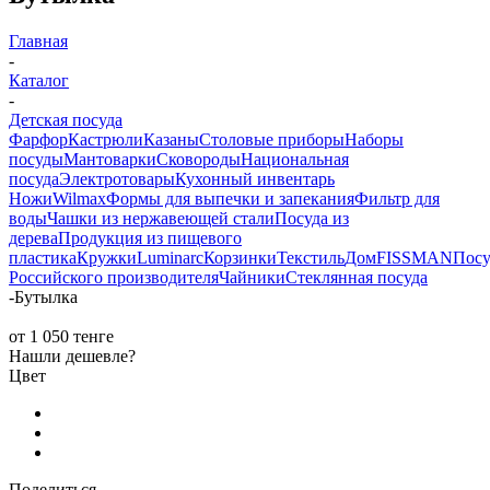
Главная
-
Каталог
-
Детская посуда
Фарфор
Кастрюли
Казаны
Столовые приборы
Наборы
посуды
Мантоварки
Сковороды
Национальная
посуда
Электротовары
Кухонный инвентарь
Ножи
Wilmax
Формы для выпечки и запекания
Фильтр для
воды
Чашки из нержавеющей стали
Посуда из
дерева
Продукция из пищевого
пластика
Кружки
Luminarc
Корзинки
Текстиль
Дом
FISSMAN
Посу
Российского производителя
Чайники
Стеклянная посуда
-
Бутылка
от
1 050 тенге
Нашли дешевле?
Цвет
Поделиться