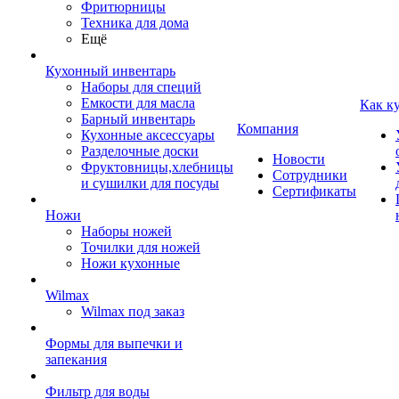
Фритюрницы
Техника для дома
Ещё
Кухонный инвентарь
Наборы для специй
Емкости для масла
Как к
Барный инвентарь
Компания
Кухонные аксессуары
Разделочные доски
Новости
Фруктовницы,хлебницы
Сотрудники
и сушилки для посуды
Сертификаты
Ножи
Наборы ножей
Точилки для ножей
Ножи кухонные
Wilmax
Wilmax под заказ
Формы для выпечки и
запекания
Фильтр для воды