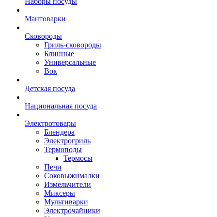
Наборы посуды
Мантоварки
Сковороды
Гриль-сковороды
Блинные
Универсальные
Вок
Детская посуда
Национальная посуда
Электротовары
Блендера
Электрогриль
Термоподы
Термосы
Печи
Соковыжималки
Измельчители
Миксеры
Мультиварки
Электрочайники