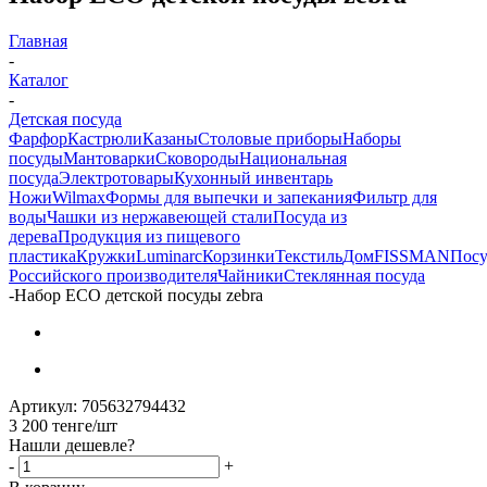
Главная
-
Каталог
-
Детская посуда
Фарфор
Кастрюли
Казаны
Столовые приборы
Наборы
посуды
Мантоварки
Сковороды
Национальная
посуда
Электротовары
Кухонный инвентарь
Ножи
Wilmax
Формы для выпечки и запекания
Фильтр для
воды
Чашки из нержавеющей стали
Посуда из
дерева
Продукция из пищевого
пластика
Кружки
Luminarc
Корзинки
Текстиль
Дом
FISSMAN
Посу
Российского производителя
Чайники
Стеклянная посуда
-
Набор ECO детской посуды zebra
Артикул:
705632794432
3 200
тенге
/шт
Нашли дешевле?
-
+