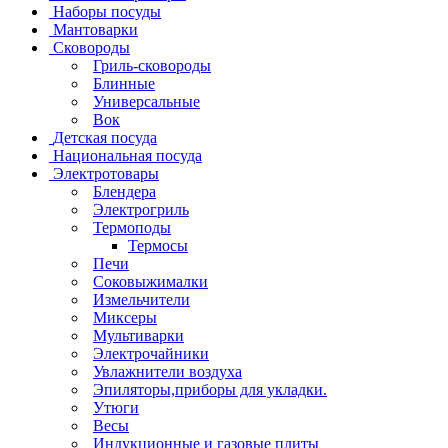
Наборы посуды
Мантоварки
Сковороды
Гриль-сковороды
Блинные
Универсальные
Вок
Детская посуда
Национальная посуда
Электротовары
Блендера
Электрогриль
Термоподы
Термосы
Печи
Соковыжималки
Измельчители
Миксеры
Мультиварки
Электрочайники
Увлажнители воздуха
Эпиляторы,приборы для укладки.
Утюги
Весы
Индукционные и газовые плиты