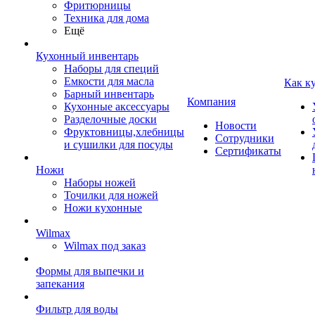
Фритюрницы
Техника для дома
Ещё
Кухонный инвентарь
Наборы для специй
Емкости для масла
Как к
Барный инвентарь
Компания
Кухонные аксессуары
Разделочные доски
Новости
Фруктовницы,хлебницы
Сотрудники
и сушилки для посуды
Сертификаты
Ножи
Наборы ножей
Точилки для ножей
Ножи кухонные
Wilmax
Wilmax под заказ
Формы для выпечки и
запекания
Фильтр для воды