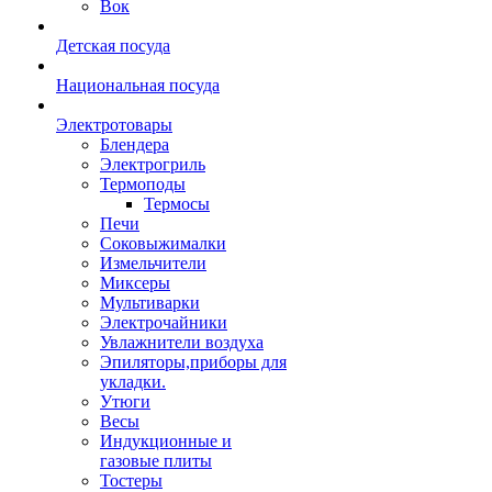
Вок
Детская посуда
Национальная посуда
Электротовары
Блендера
Электрогриль
Термоподы
Термосы
Печи
Соковыжималки
Измельчители
Миксеры
Мультиварки
Электрочайники
Увлажнители воздуха
Эпиляторы,приборы для
укладки.
Утюги
Весы
Индукционные и
газовые плиты
Тостеры