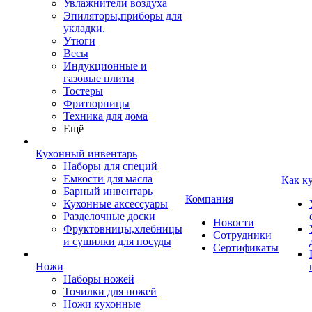
Увлажнители воздуха
Эпиляторы,приборы для
укладки.
Утюги
Весы
Индукционные и
газовые плиты
Тостеры
Фритюрницы
Техника для дома
Ещё
Кухонный инвентарь
Наборы для специй
Емкости для масла
Как к
Барный инвентарь
Компания
Кухонные аксессуары
Разделочные доски
Новости
Фруктовницы,хлебницы
Сотрудники
и сушилки для посуды
Сертификаты
Ножи
Наборы ножей
Точилки для ножей
Ножи кухонные