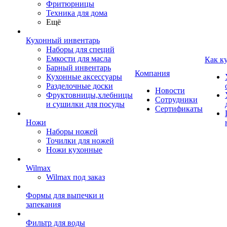
Фритюрницы
Техника для дома
Ещё
Кухонный инвентарь
Наборы для специй
Емкости для масла
Как к
Барный инвентарь
Компания
Кухонные аксессуары
Разделочные доски
Новости
Фруктовницы,хлебницы
Сотрудники
и сушилки для посуды
Сертификаты
Ножи
Наборы ножей
Точилки для ножей
Ножи кухонные
Wilmax
Wilmax под заказ
Формы для выпечки и
запекания
Фильтр для воды