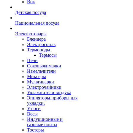
Вок
Детская посуда
Национальная посуда
Электротовары
Блендера
Электрогриль
Термоподы
Термосы
Печи
Соковыжималки
Измельчители
Миксеры
Мультиварки
Электрочайники
Увлажнители воздуха
Эпиляторы,приборы для
укладки.
Утюги
Весы
Индукционные и
газовые плиты
Тостеры