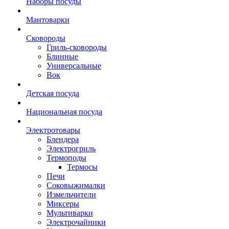
Наборы посуды
Мантоварки
Сковороды
Гриль-сковороды
Блинные
Универсальные
Вок
Детская посуда
Национальная посуда
Электротовары
Блендера
Электрогриль
Термоподы
Термосы
Печи
Соковыжималки
Измельчители
Миксеры
Мультиварки
Электрочайники