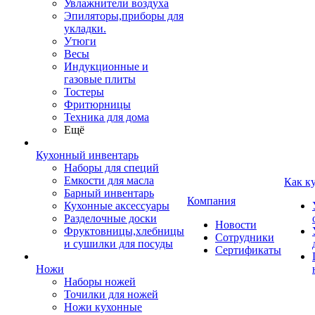
Увлажнители воздуха
Эпиляторы,приборы для
укладки.
Утюги
Весы
Индукционные и
газовые плиты
Тостеры
Фритюрницы
Техника для дома
Ещё
Кухонный инвентарь
Наборы для специй
Емкости для масла
Как к
Барный инвентарь
Компания
Кухонные аксессуары
Разделочные доски
Новости
Фруктовницы,хлебницы
Сотрудники
и сушилки для посуды
Сертификаты
Ножи
Наборы ножей
Точилки для ножей
Ножи кухонные