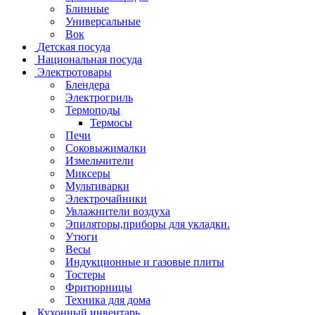
Блинные
Универсальные
Вок
Детская посуда
Национальная посуда
Электротовары
Блендера
Электрогриль
Термоподы
Термосы
Печи
Соковыжималки
Измельчители
Миксеры
Мультиварки
Электрочайники
Увлажнители воздуха
Эпиляторы,приборы для укладки.
Утюги
Весы
Индукционные и газовые плиты
Тостеры
Фритюрницы
Техника для дома
Кухонный инвентарь