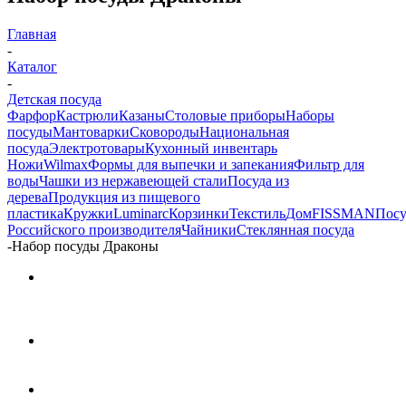
Главная
-
Каталог
-
Детская посуда
Фарфор
Кастрюли
Казаны
Столовые приборы
Наборы
посуды
Мантоварки
Сковороды
Национальная
посуда
Электротовары
Кухонный инвентарь
Ножи
Wilmax
Формы для выпечки и запекания
Фильтр для
воды
Чашки из нержавеющей стали
Посуда из
дерева
Продукция из пищевого
пластика
Кружки
Luminarc
Корзинки
Текстиль
Дом
FISSMAN
Посу
Российского производителя
Чайники
Стеклянная посуда
-
Набор посуды Драконы