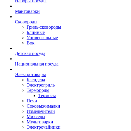
Наборы посуды
Мантоварки
Сковороды
Гриль-сковороды
Блинные
Универсальные
Вок
Детская посуда
Национальная посуда
Электротовары
Блендера
Электрогриль
Термоподы
Термосы
Печи
Соковыжималки
Измельчители
Миксеры
Мультиварки
Электрочайники