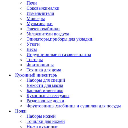
Печи
Соковыжималки
Измельчители
Миксеры
Мультиварки
Электрочайники
Увлажнители воздуха
Эпиляторы,приборы для укладки.
Утюги
Весы
Индукционные и газовые плиты
Тостеры
Фритюрницы
Техника для дома
Кухонный инвентарь
Наборы для специй
Емкости для масла
Барный инвентарь
Кухонные аксессуары
Разделочные доски
Фруктовницы,хлебницы и сушилки для посуды
Ножи
Наборы ножей
Точилки для ножей
Ножи кухонные