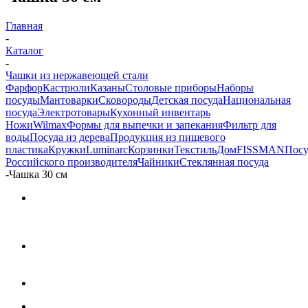
Главная
-
Каталог
-
Чашки из нержавеющей стали
Фарфор
Кастрюли
Казаны
Столовые приборы
Наборы
посуды
Мантоварки
Сковороды
Детская посуда
Национальная
посуда
Электротовары
Кухонный инвентарь
Ножи
Wilmax
Формы для выпечки и запекания
Фильтр для
воды
Посуда из дерева
Продукция из пищевого
пластика
Кружки
Luminarc
Корзинки
Текстиль
Дом
FISSMAN
Посу
Российского производителя
Чайники
Стеклянная посуда
-
Чашка 30 см