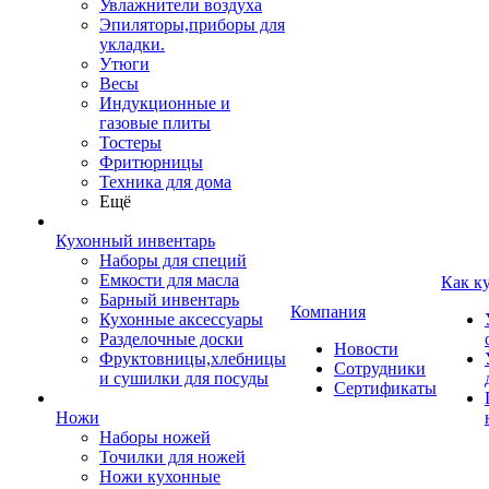
Увлажнители воздуха
Эпиляторы,приборы для
укладки.
Утюги
Весы
Индукционные и
газовые плиты
Тостеры
Фритюрницы
Техника для дома
Ещё
Кухонный инвентарь
Наборы для специй
Емкости для масла
Как к
Барный инвентарь
Компания
Кухонные аксессуары
Разделочные доски
Новости
Фруктовницы,хлебницы
Сотрудники
и сушилки для посуды
Сертификаты
Ножи
Наборы ножей
Точилки для ножей
Ножи кухонные