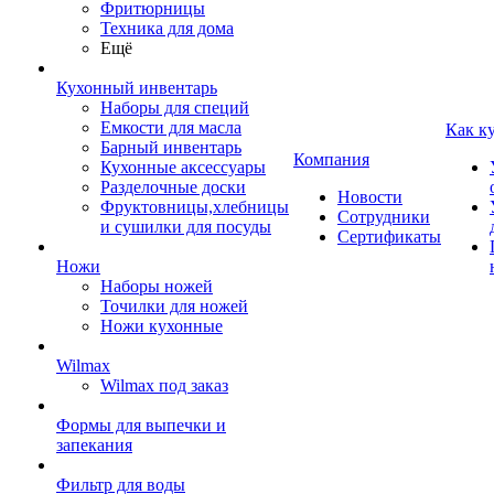
Фритюрницы
Техника для дома
Ещё
Кухонный инвентарь
Наборы для специй
Емкости для масла
Как к
Барный инвентарь
Компания
Кухонные аксессуары
Разделочные доски
Новости
Фруктовницы,хлебницы
Сотрудники
и сушилки для посуды
Сертификаты
Ножи
Наборы ножей
Точилки для ножей
Ножи кухонные
Wilmax
Wilmax под заказ
Формы для выпечки и
запекания
Фильтр для воды