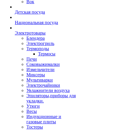
Вок
Детская посуда
Национальная посуда
Электротовары
Блендера
Электрогриль
Термоподы
Термосы
Печи
Соковыжималки
Измельчители
Миксеры
Мультиварки
Электрочайники
Увлажнители воздуха
Эпиляторы,приборы для
укладки.
Утюги
Весы
Индукционные и
газовые плиты
Тостеры